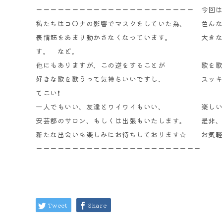
ーーーーーーーーーーーーーーーーーーーーーー
今回
私たちはコ◯ナの影響でマスクをしていた為、 色んな
表情筋をあまり動かさなくなっています。
大き
す。 など。
他にもありますが、この逆をする
ことが 歌を歌う
好きな歌を歌うって気持ちいいです
し、 スッキリ
てこい❗️
一人でもいい、友達とワイワイも
いい、
楽し
安芸郡のサロン、もしくは出張もいたします。
是非
新たな出会いも楽しみにお待ちしております
☆
お気
ーーーーーーーーーーーーーーーーーーーーーーー
Tweet
Share