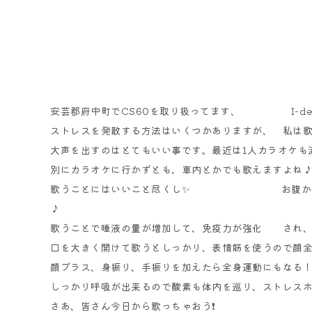
安芸郡府中町で
CS60
を取り扱ってます、
I-d
ストレスを発散する方法はいくつ
かありますが、 私は
大声を出すのはとてもいい事です。
最近は1人カラオケも
別にカラオケに行かずとも、車内
とかでも歌えますよね
歌うことにはいいこと尽くし✨
お腹か
♪
歌うことで唾液の量が増加して、
免疫力が強化 され、
口を大きく開けて歌うとしっかり、
表情筋を使うので顔
顔プラス、身振り、手振りを加え
たら全身運動にもなる
しっかり呼吸が出来るので酸素も
体内を巡り、ストレス
さあ、皆さん今日から歌っちゃおう❗️