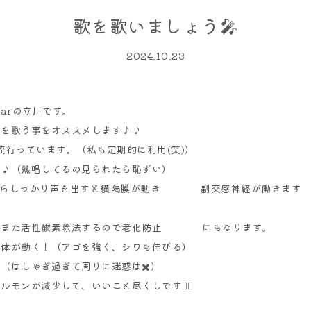
歌を歌いましょう🎤
2024.10.23
ear
の立川です。
歌を歌う事を
オススメします♪♪
流行ってい
ます。（私も定期的に利用(笑)）
♪♪
（熱唱してるの見られたら恥ずい）
らしっかり声を出すと横隔
膜が動き 副交感神経が働きます
また活性酸素
除法するので老化防止 にもなります。
全体が動く！
（アゴを強く、シワも伸びる）
！
（はしゃぎ過ぎて周りに迷惑は✖️）
ホルモンが
減少して、いいこと尽くしです🙇‍♂️