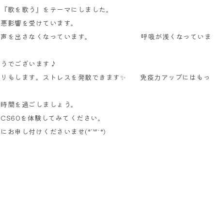
は『歌を歌う』をテーマにしました。
悪影響を受けています。
な声を出さなくなっています。
呼吸が浅くなっていま
でございます♪
もします。
ストレスを発散できます✨
免疫力アップにはもっ
い時間を過ごしましょう。
、
CS60
を体験してみてください。
軽にお申し付けくださいませ
(*´꒳`*)