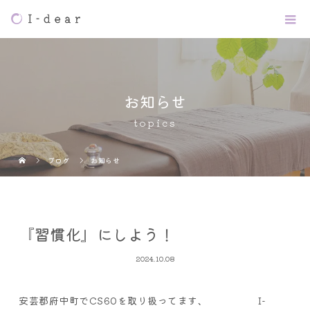
お知らせ
topics
ブログ
お知らせ
『習慣化』にしよう！
2024.10.08
安芸郡府中町で
CS60
を取り扱ってます、
I-