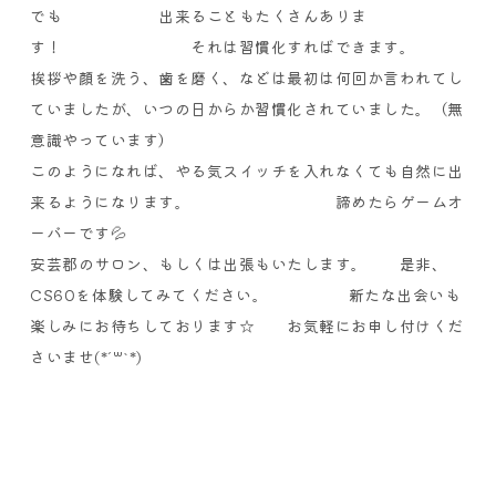
でも
出来ることもたくさんありま
す！
それは習慣化すればできます。
挨拶や顔を洗う、歯を磨く、などは
最初は何回か言われてし
ていましたが、いつの日からか習慣化されていました。（無
意識やっています）
このようになれば、やる気スイッチを入れなくても自然に出
来るようになります。
諦めたらゲームオ
ーバーです💦
安芸郡のサロン、もしくは出張もいたします。
是非、
CS60
を体験してみてください。
新たな出会いも
楽しみにお待ちしております
☆
お気軽にお申し付けくだ
さいませ
(*´꒳`*)