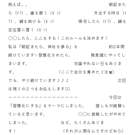
例えば。。
朝起きた
ら（ｲﾌ）、歯を磨く（ｾﾞﾝ）
外出する時は（ｲ
ﾌ）、鍵を掛ける（ｾﾞﾝ）
帰宅したら（ｲﾌ）、鍵を
定位置に置く（ｾﾞﾝ）
〇〇したら、△△をする！この
ルールを決めます！
私は『朝起きたら、神社を参る』を
約2年間
続けています✨
習慣化されたら、 無意識にやって
し
まいます。 勿論やれない日もありま
す。 （ここで自分を責めたりは✖️）
でも、やり続けています♪♪♪
次回
は残りの２つをお伝えします🙇‍♂️
ーーーーーーーーーーーーーーーー
今回は
『習慣化にする』をテーマにしました。
誰しもが経験し
ていると思います。
〇〇に挑戦したがやめて
しまった。
など、たくさんありま
す！
（それが人間なんですけどね💦）