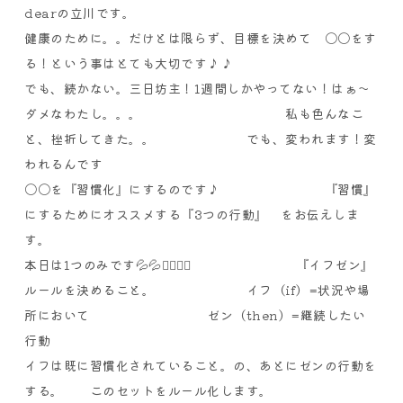
dear
の立川です。
健康のために。。だけとは限らず、
目標を決めて 〇〇をす
る！という
事はとても大切です♪♪
でも、続かない。
三日坊主！1週間しかやってない！
はぁ〜
ダメなわたし。。。
私も色んなこ
と、挫折してきた。。
でも、変われます！変
われるんです
〇〇を『習慣化』にするのです♪
『習慣』
にするためにオススメする
『3つの行動』 をお伝えしま
す。
本日は1つのみです💦💦🙇‍♂️🙇‍♂️
『イフゼン』
ルールを決めること。
イフ（if）=状況や場
所において
ゼン（then）=継続したい
行動
イフは既に習慣化されていること。
の、あとにゼンの行動を
する。
このセットをルール化します。